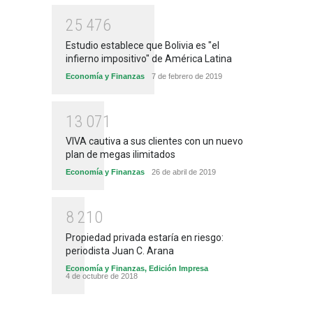
2
5
4
7
6
Estudio establece que Bolivia es "el
infierno impositivo" de América Latina
Economía y Finanzas
7 de febrero de 2019
1
3
0
7
1
VIVA cautiva a sus clientes con un nuevo
plan de megas ilimitados
Economía y Finanzas
26 de abril de 2019
8
2
1
0
Propiedad privada estaría en riesgo:
periodista Juan C. Arana
Economía y Finanzas
,
Edición Impresa
4 de octubre de 2018