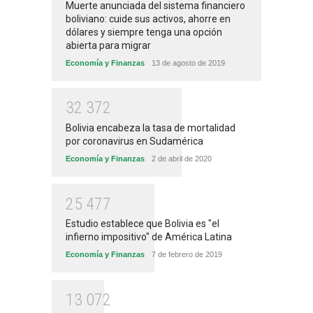
Muerte anunciada del sistema financiero
boliviano: cuide sus activos, ahorre en
dólares y siempre tenga una opción
abierta para migrar
Economía y Finanzas
13 de agosto de 2019
3
2
3
7
2
Bolivia encabeza la tasa de mortalidad
por coronavirus en Sudamérica
Economía y Finanzas
2 de abril de 2020
2
5
4
7
7
Estudio establece que Bolivia es "el
infierno impositivo" de América Latina
Economía y Finanzas
7 de febrero de 2019
1
3
0
7
2