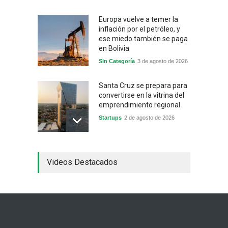
Europa vuelve a temer la
inflación por el petróleo, y
ese miedo también se paga
en Bolivia
Sin Categoría
3 de agosto de 2026
Santa Cruz se prepara para
convertirse en la vitrina del
emprendimiento regional
Startups
2 de agosto de 2026
China frena su producción
Videos Destacados
industrial y el golpe puede
llegar hasta las
exportaciones bolivianas
Sin Categoría
1 de agosto de 2026
La promesa oficial de un
dólar a 10 bolivianos se