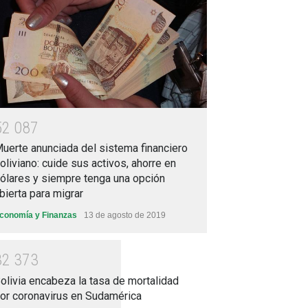
5
2
0
8
7
uerte anunciada del sistema financiero
oliviano: cuide sus activos, ahorre en
ólares y siempre tenga una opción
bierta para migrar
conomía y Finanzas
13 de agosto de 2019
3
2
3
7
3
olivia encabeza la tasa de mortalidad
or coronavirus en Sudamérica