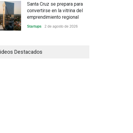
Santa Cruz se prepara para
convertirse en la vitrina del
emprendimiento regional
Startups
2 de agosto de 2026
China frena su producción
industrial y el golpe puede
ideos Destacados
llegar hasta las exportaciones
bolivianas
Sin Categoría
1 de agosto de 2026
La promesa oficial de un dólar
a 10 bolivianos se desinfla
mientras el mercado marca
otro récord
Economía y Finanzas
31 de julio de 2026