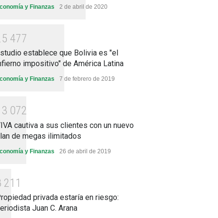
conomía y Finanzas
2 de abril de 2020
2
5
4
7
7
studio establece que Bolivia es "el
nfierno impositivo" de América Latina
conomía y Finanzas
7 de febrero de 2019
1
3
0
7
2
IVA cautiva a sus clientes con un nuevo
lan de megas ilimitados
conomía y Finanzas
26 de abril de 2019
8
2
1
1
ropiedad privada estaría en riesgo:
eriodista Juan C. Arana