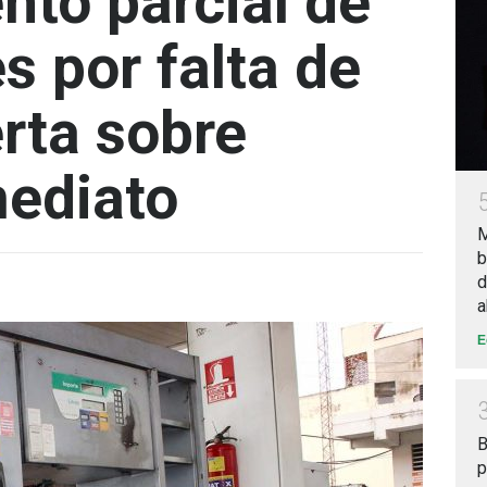
nto parcial de
s por falta de
erta sobre
ediato
M
b
d
a
E
B
p