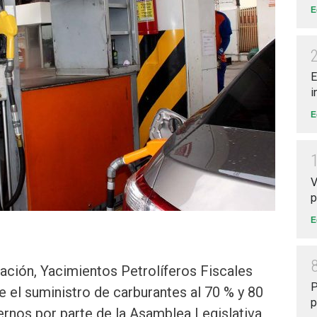
E
E
i
E
V
p
E
tación, Yacimientos Petrolíferos Fiscales
P
 el suministro de carburantes al 70 % y 80
p
ernos por parte de la Asamblea Legislativa