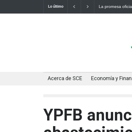
La promesa oficial de un dólar a 10 bolivi
Lo último
otro récord
Acerca de SCE
Economía y Fina
YPFB anunc