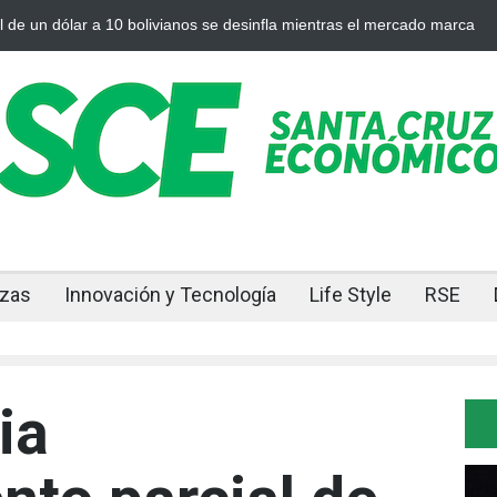
anos se desinfla mientras el mercado marca
Cuando el oro y la plata
nzas
Innovación y Tecnología
Life Style
RSE
ia