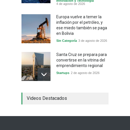
Innovación y Tecnología
4 de agosto de 2026
Europa vuelve a temer la
inflación por el petróleo, y
ese miedo también se paga
en Bolivia
Sin Categoría
3 de agosto de 2026
Santa Cruz se prepara para
convertirse en la vitrina del
emprendimiento regional
Startups
2 de agosto de 2026
China frena su producción
Videos Destacados
industrial y el golpe puede
llegar hasta las
exportaciones bolivianas
Sin Categoría
1 de agosto de 2026