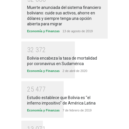
Muerte anunciada del sistema financiero
boliviano: cuide sus activos, ahorre en
dólares y siempre tenga una opción
abierta para migrar
Economía y Finanzas
13 de agosto de 2019
3
2
3
7
2
Bolivia encabeza la tasa de mortalidad
por coronavirus en Sudamérica
Economía y Finanzas
2 de abril de 2020
2
5
4
7
7
Estudio establece que Bolivia es "el
infierno impositivo" de América Latina
Economía y Finanzas
7 de febrero de 2019
1
3
0
7
1