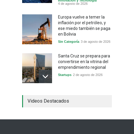
Innovación y Tecnología
4 de agosto de 2026
Europa vuelve a temer la
inflación por el petróleo, y
ese miedo también se paga
en Bolivia
Sin Categoría
3 de agosto de 2026
Santa Cruz se prepara para
convertirse en la vitrina del
emprendimiento regional
Startups
2 de agosto de 2026
China frena su producción
Videos Destacados
industrial y el golpe puede
llegar hasta las
exportaciones bolivianas
Sin Categoría
1 de agosto de 2026
La promesa oficial de un