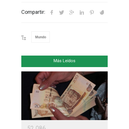
Compartir:
Mundo
Más Leídos
5
2
0
8
6