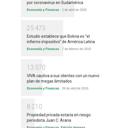
por coronavirus en Sudamérica
Economía y Finanzas
2 de abril de 2020
2
5
4
7
5
Estudio establece que Bolivia es "el
infierno impositivo" de América Latina
Economía y Finanzas
7 de febrero de 2019
1
3
0
7
0
VIVA cautiva a sus clientes con un nuevo
plan de megas ilimitados
Economía y Finanzas
26 de abril de 2019
8
2
1
0
Propiedad privada estaría en riesgo:
periodista Juan C. Arana
Economía y Finanzas
,
Edición Impresa