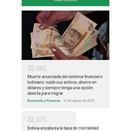
5
2
0
8
5
Muerte anunciada del sistema financiero
boliviano: cuide sus activos, ahorre en
dólares y siempre tenga una opción
abierta para migrar
Economía y Finanzas
13 de agosto de 2019
3
2
3
7
1
Bolivia encabeza la tasa de mortalidad