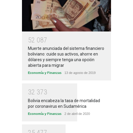
5
2
0
8
7
Muerte anunciada del sistema financiero
boliviano: cuide sus activos, ahorre en
dólares y siempre tenga una opción
abierta para migrar
Economía y Finanzas
13 de agosto de 2019
3
2
3
7
3
Bolivia encabeza la tasa de mortalidad
por coronavirus en Sudamérica
Economía y Finanzas
2 de abril de 2020
2
5
4
7
7