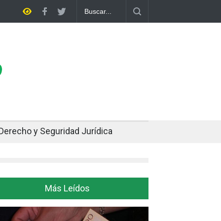
ia rompe dos décadas de distancia con el FMI y pone a prueba su propi
Derecho y Seguridad Jurídica
Más Leídos