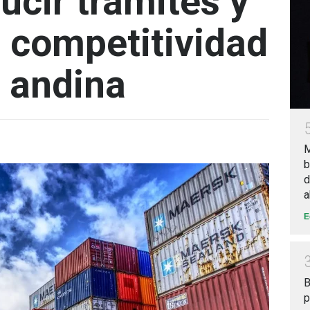
ucir trámites y
a competitividad
 andina
M
b
d
a
E
B
p