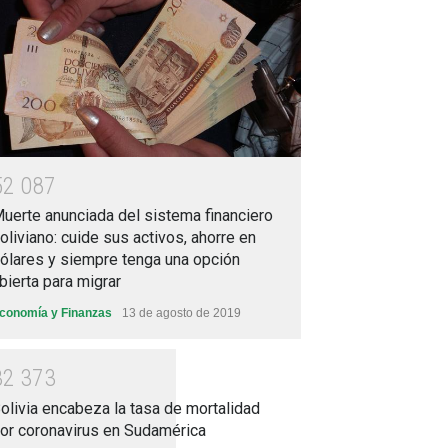
5
2
0
8
7
uerte anunciada del sistema financiero
oliviano: cuide sus activos, ahorre en
ólares y siempre tenga una opción
bierta para migrar
conomía y Finanzas
13 de agosto de 2019
3
2
3
7
3
olivia encabeza la tasa de mortalidad
or coronavirus en Sudamérica