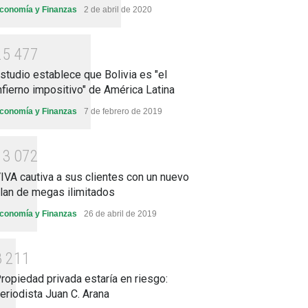
conomía y Finanzas
2 de abril de 2020
2
5
4
7
7
studio establece que Bolivia es "el
nfierno impositivo" de América Latina
conomía y Finanzas
7 de febrero de 2019
1
3
0
7
2
IVA cautiva a sus clientes con un nuevo
lan de megas ilimitados
conomía y Finanzas
26 de abril de 2019
8
2
1
1
ropiedad privada estaría en riesgo:
eriodista Juan C. Arana