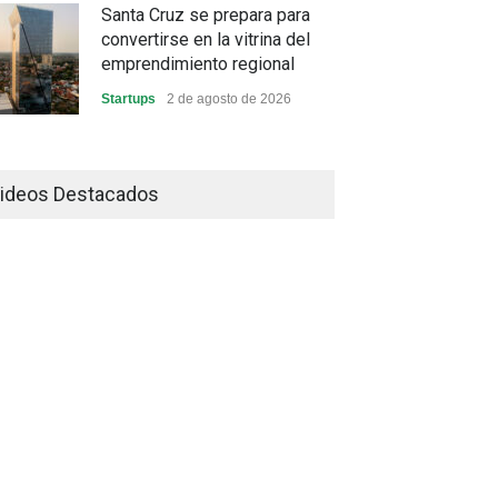
Santa Cruz se prepara para
convertirse en la vitrina del
emprendimiento regional
Startups
2 de agosto de 2026
China frena su producción
industrial y el golpe puede
ideos Destacados
llegar hasta las exportaciones
bolivianas
Sin Categoría
1 de agosto de 2026
La promesa oficial de un dólar
a 10 bolivianos se desinfla
mientras el mercado marca
otro récord
Economía y Finanzas
31 de julio de 2026