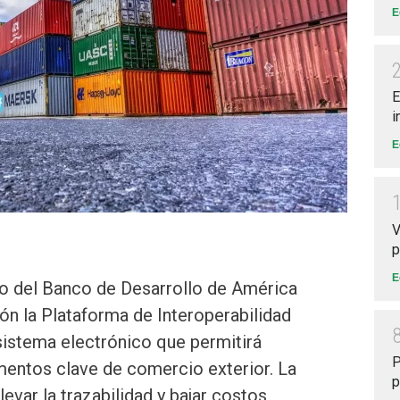
E
E
i
E
V
p
E
o del Banco de Desarrollo de América
ión la Plataforma de Interoperabilidad
sistema electrónico que permitirá
P
mentos clave de comercio exterior. La
p
levar la trazabilidad y bajar costos