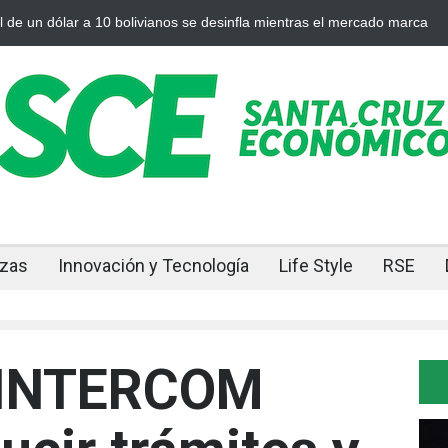
ro y la plata se enfrían afuera, Bolivia siente el golpe en casa
Boliv
ajuste
nzas
Innovación y Tecnología
Life Style
RSE
 INTERCOM