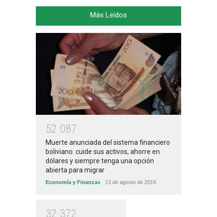
Más Leídos
5
2
0
8
7
Muerte anunciada del sistema financiero
boliviano: cuide sus activos, ahorre en
dólares y siempre tenga una opción
abierta para migrar
Economía y Finanzas
13 de agosto de 2019
3
2
3
7
2