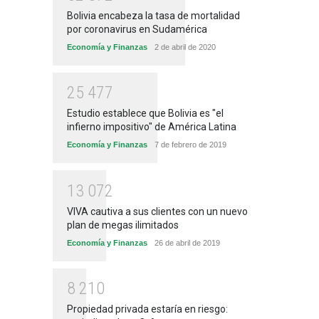
Bolivia encabeza la tasa de mortalidad
por coronavirus en Sudamérica
Economía y Finanzas
2 de abril de 2020
2
5
4
7
7
Estudio establece que Bolivia es "el
infierno impositivo" de América Latina
Economía y Finanzas
7 de febrero de 2019
1
3
0
7
2
VIVA cautiva a sus clientes con un nuevo
plan de megas ilimitados
Economía y Finanzas
26 de abril de 2019
8
2
1
0
Propiedad privada estaría en riesgo: