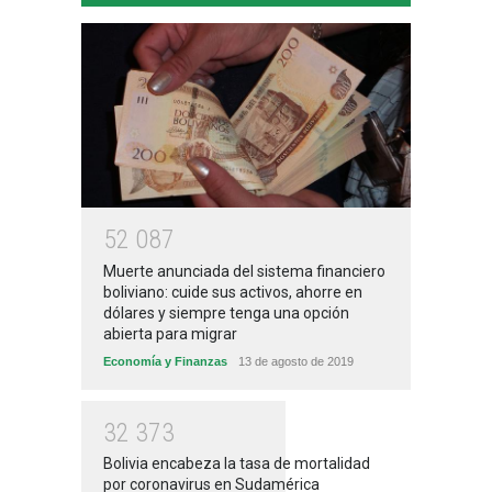
5
2
0
8
7
Muerte anunciada del sistema financiero
boliviano: cuide sus activos, ahorre en
dólares y siempre tenga una opción
abierta para migrar
Economía y Finanzas
13 de agosto de 2019
3
2
3
7
3
Bolivia encabeza la tasa de mortalidad
por coronavirus en Sudamérica