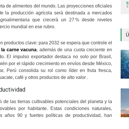
E
neta de alimentos del mundo. Las proyecciones oficiales
4
e la producción agrícola será destinada a mercados
groalimentaria que crecerá un 27 % desde niveles
ercio mundial en ese rubro.
Ú
n productos clave: para 2032 se espera que controle el
 la carne vacuna
, además de una cuota creciente en
do.
El impulso exportador destaca no solo por Brasil,
mbién por el rápido crecimiento en envíos desde México,
r, Perú consolida su rol como líder en fruta fresca,
cate, café y otros productos de alto valor
.
oductividad
e las tierras cultivables potenciales del planeta y la
ovables por habitante. Estas condiciones naturales,
 años 90 y fuertes políticas de productividad, han