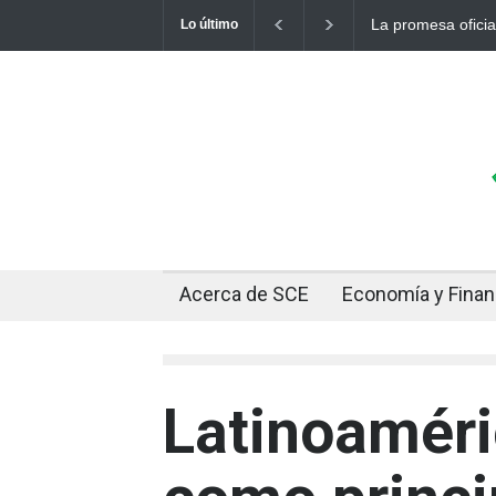
La promesa oficial de un dólar a 10 
Lo último
otro récord
Acerca de SCE
Economía y Fina
Latinoaméri