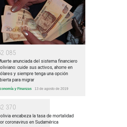
5
2
0
8
5
uerte anunciada del sistema financiero
oliviano: cuide sus activos, ahorre en
ólares y siempre tenga una opción
bierta para migrar
conomía y Finanzas
13 de agosto de 2019
3
2
3
7
0
olivia encabeza la tasa de mortalidad
or coronavirus en Sudamérica