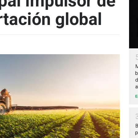
pal impulsor de
rtación global
M
b
d
a
E
B
p