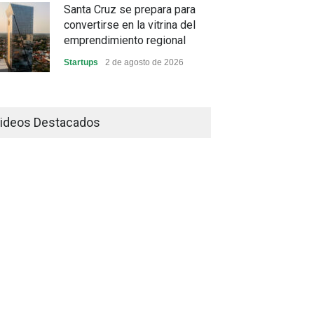
Santa Cruz se prepara para
convertirse en la vitrina del
emprendimiento regional
Startups
2 de agosto de 2026
China frena su producción
industrial y el golpe puede
ideos Destacados
llegar hasta las exportaciones
bolivianas
Sin Categoría
1 de agosto de 2026
La promesa oficial de un dólar
a 10 bolivianos se desinfla
mientras el mercado marca
otro récord
Economía y Finanzas
31 de julio de 2026