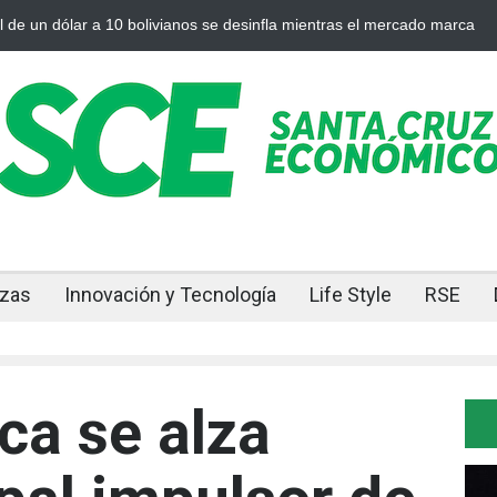
bolivianos se desinfla mientras el mercado marca
Cuando el oro y la
nzas
Innovación y Tecnología
Life Style
RSE
ca se alza