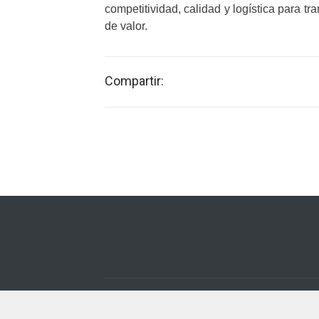
competitividad, calidad y logística para t
de valor.
Compartir:
© Copyright 2024
DominioMatic.com