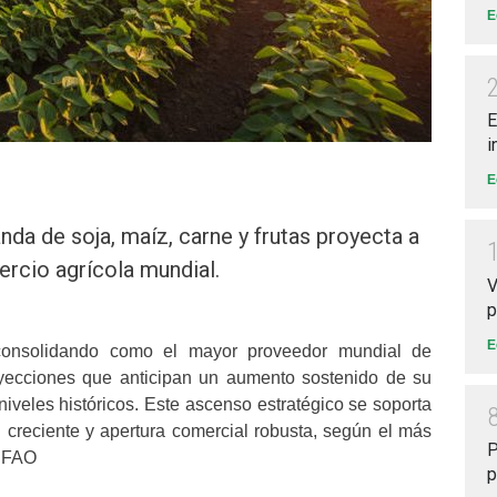
E
E
i
E
da de soja, maíz, carne y frutas proyecta a
rcio agrícola mundial.
V
p
E
consolidando como el mayor proveedor mundial de
oyecciones que anticipan un aumento sostenido de su
niveles históricos. Este ascenso estratégico se soporta
 creciente y apertura comercial robusta, según el más
P
a FAO
p