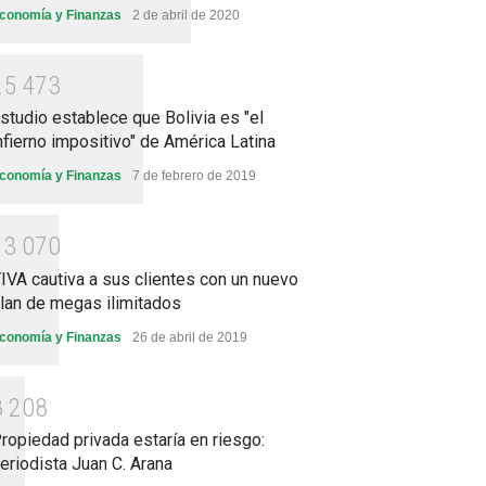
conomía y Finanzas
2 de abril de 2020
2
5
4
7
3
studio establece que Bolivia es "el
nfierno impositivo" de América Latina
conomía y Finanzas
7 de febrero de 2019
1
3
0
7
0
IVA cautiva a sus clientes con un nuevo
lan de megas ilimitados
conomía y Finanzas
26 de abril de 2019
8
2
0
8
ropiedad privada estaría en riesgo:
eriodista Juan C. Arana