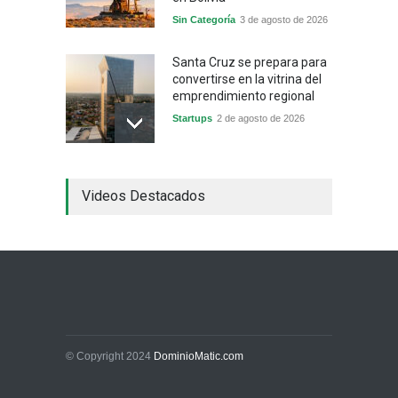
Sin Categoría
3 de agosto de 2026
Santa Cruz se prepara para
convertirse en la vitrina del
emprendimiento regional
Startups
2 de agosto de 2026
China frena su producción
Videos Destacados
industrial y el golpe puede
llegar hasta las
exportaciones bolivianas
Sin Categoría
1 de agosto de 2026
La promesa oficial de un
dólar a 10 bolivianos se
desinfla mientras el
mercado marca otro récord
© Copyright 2024
DominioMatic.com
Economía y Finanzas
31 de julio de 2026