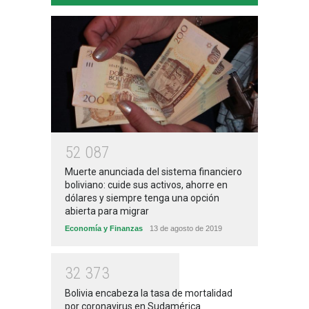
5
2
0
8
7
Muerte anunciada del sistema financiero
boliviano: cuide sus activos, ahorre en
dólares y siempre tenga una opción
abierta para migrar
Economía y Finanzas
13 de agosto de 2019
3
2
3
7
3
Bolivia encabeza la tasa de mortalidad
por coronavirus en Sudamérica