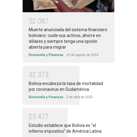
5
2
0
8
7
Muerte anunciada del sistema financiero
boliviano: cuide sus activos, ahorre en
dólares y siempre tenga una opción
abierta para migrar
Economía y Finanzas
13 de agosto de 2019
3
2
3
7
3
Bolivia encabeza la tasa de mortalidad
por coronavirus en Sudamérica
Economía y Finanzas
2 de abril de 2020
2
5
4
7
7
Estudio establece que Bolivia es "el
infierno impositivo" de América Latina