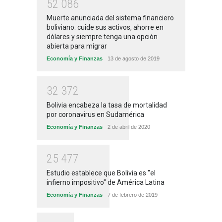
5
2
0
8
6
Muerte anunciada del sistema financiero
boliviano: cuide sus activos, ahorre en
dólares y siempre tenga una opción
abierta para migrar
Economía y Finanzas
13 de agosto de 2019
3
2
3
7
2
Bolivia encabeza la tasa de mortalidad
por coronavirus en Sudamérica
Economía y Finanzas
2 de abril de 2020
2
5
4
7
7
Estudio establece que Bolivia es "el
infierno impositivo" de América Latina
Economía y Finanzas
7 de febrero de 2019