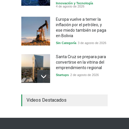
Innovación y Tecnología
4 de agosto de 2026
Europa vuelve a temer la
inflación por el petróleo, y
ese miedo también se paga
en Bolivia
Sin Categoría
3 de agosto de 2026
Santa Cruz se prepara para
convertirse en la vitrina del
emprendimiento regional
Startups
2 de agosto de 2026
China frena su producción
Videos Destacados
industrial y el golpe puede
llegar hasta las
exportaciones bolivianas
Sin Categoría
1 de agosto de 2026