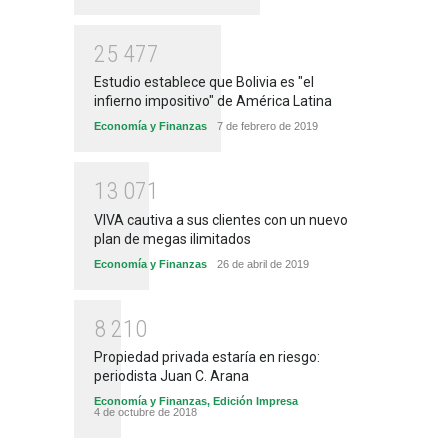
2
5
4
7
7
Estudio establece que Bolivia es "el
infierno impositivo" de América Latina
Economía y Finanzas
7 de febrero de 2019
1
3
0
7
1
VIVA cautiva a sus clientes con un nuevo
plan de megas ilimitados
Economía y Finanzas
26 de abril de 2019
8
2
1
0
Propiedad privada estaría en riesgo:
periodista Juan C. Arana
Economía y Finanzas
,
Edición Impresa
4 de octubre de 2018