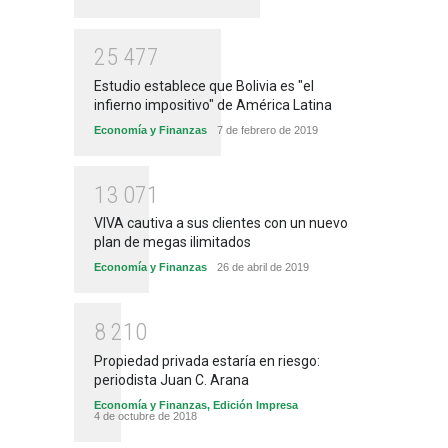
2
5
4
7
7
Estudio establece que Bolivia es "el
infierno impositivo" de América Latina
Economía y Finanzas
7 de febrero de 2019
1
3
0
7
1
VIVA cautiva a sus clientes con un nuevo
plan de megas ilimitados
Economía y Finanzas
26 de abril de 2019
8
2
1
0
Propiedad privada estaría en riesgo:
periodista Juan C. Arana
Economía y Finanzas
,
Edición Impresa
4 de octubre de 2018