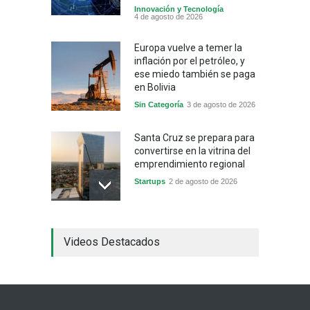
Innovación y Tecnología
4 de agosto de 2026
Europa vuelve a temer la
inflación por el petróleo, y
ese miedo también se paga
en Bolivia
Sin Categoría
3 de agosto de 2026
Santa Cruz se prepara para
convertirse en la vitrina del
emprendimiento regional
Startups
2 de agosto de 2026
China frena su producción
Videos Destacados
industrial y el golpe puede
llegar hasta las
exportaciones bolivianas
Sin Categoría
1 de agosto de 2026