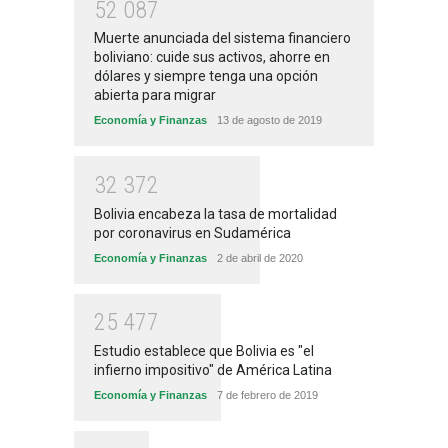
5
2
0
8
7
Muerte anunciada del sistema financiero
boliviano: cuide sus activos, ahorre en
dólares y siempre tenga una opción
abierta para migrar
Economía y Finanzas
13 de agosto de 2019
3
2
3
7
2
Bolivia encabeza la tasa de mortalidad
por coronavirus en Sudamérica
Economía y Finanzas
2 de abril de 2020
2
5
4
7
7
Estudio establece que Bolivia es "el
infierno impositivo" de América Latina
Economía y Finanzas
7 de febrero de 2019