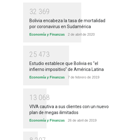
3
2
3
6
9
Bolivia encabeza la tasa de mortalidad
por coronavirus en Sudamérica
Economía y Finanzas
2 de abril de 2020
2
5
4
7
3
Estudio establece que Bolivia es "el
infierno impositivo" de América Latina
Economía y Finanzas
7 de febrero de 2019
1
3
0
6
8
VIVA cautiva a sus clientes con un nuevo
plan de megas ilimitados
Economía y Finanzas
26 de abril de 2019