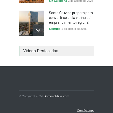
Sin Categoría
3 de agosto de 2026
Santa Cruz se prepara para
convertirse en la vitrina del
emprendimiento regional
Startups
2 de agosto de 2026
China frena su producción
Videos Destacados
industrial y el golpe puede
llegar hasta las
exportaciones bolivianas
Sin Categoría
1 de agosto de 2026
La promesa oficial de un
dólar a 10 bolivianos se
desinfla mientras el
mercado marca otro récord
© Copyright 2024
DominioMatic.com
Economía y Finanzas
31 de julio de 2026
Contáctenos