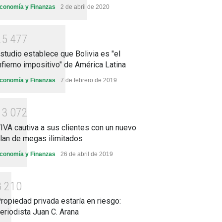
conomía y Finanzas
2 de abril de 2020
2
5
4
7
7
studio establece que Bolivia es "el
nfierno impositivo" de América Latina
conomía y Finanzas
7 de febrero de 2019
1
3
0
7
2
IVA cautiva a sus clientes con un nuevo
lan de megas ilimitados
conomía y Finanzas
26 de abril de 2019
8
2
1
0
ropiedad privada estaría en riesgo:
eriodista Juan C. Arana