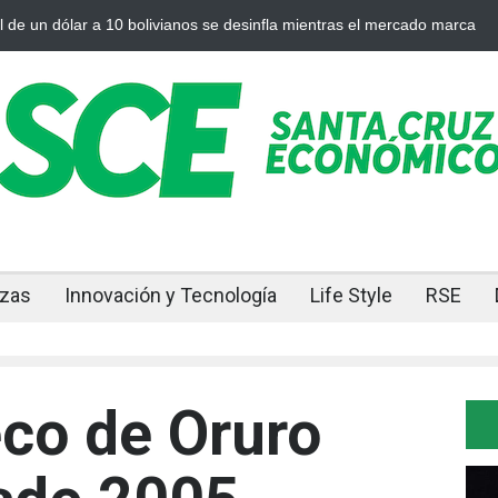
Cuando el oro y la plata se enfrían afuera, Bolivia siente el golpe en ca
nzas
Innovación y Tecnología
Life Style
RSE
eco de Oruro