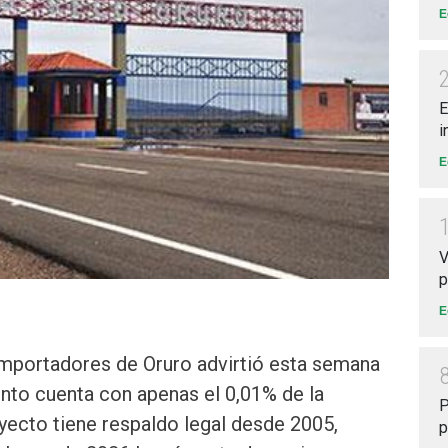
E
E
i
E
V
p
E
mportadores de Oruro advirtió esta semana
nto cuenta con apenas el 0,01% de la
P
oyecto tiene respaldo legal desde 2005,
p