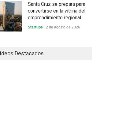
Santa Cruz se prepara para
convertirse en la vitrina del
emprendimiento regional
Startups
2 de agosto de 2026
China frena su producción
industrial y el golpe puede
ideos Destacados
llegar hasta las exportaciones
bolivianas
Sin Categoría
1 de agosto de 2026
La promesa oficial de un dólar
a 10 bolivianos se desinfla
mientras el mercado marca
otro récord
Economía y Finanzas
31 de julio de 2026