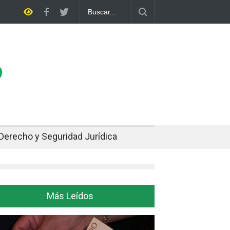
sa
Bolivia rompe dos décadas de distancia con el FMI y pone a prue
ajuste
Derecho y Seguridad Jurídica
Más Leídos