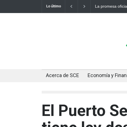
de un dólar a 10 bolivianos se desinfla mientras el mercado marca
Lo último
Acerca de SCE
Economía y Fina
El Puerto S