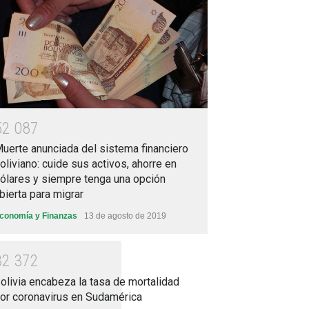
5
2
0
8
7
uerte anunciada del sistema financiero
oliviano: cuide sus activos, ahorre en
ólares y siempre tenga una opción
bierta para migrar
conomía y Finanzas
13 de agosto de 2019
3
2
3
7
2
olivia encabeza la tasa de mortalidad
or coronavirus en Sudamérica