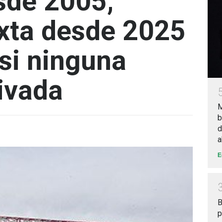
esde 2005,
xta desde 2025
asi ninguna
rivada
M
b
d
a
E
B
p