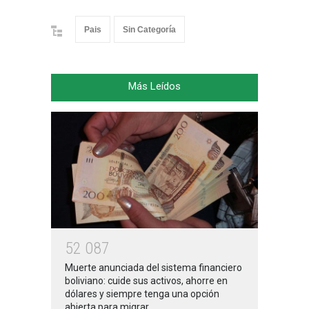
Pais
Sin Categoría
Más Leídos
5
2
0
8
7
Muerte anunciada del sistema financiero
boliviano: cuide sus activos, ahorre en
dólares y siempre tenga una opción
abierta para migrar