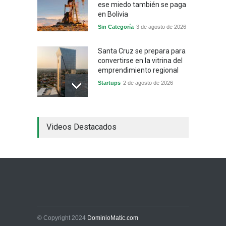
ese miedo también se paga
en Bolivia
Sin Categoría
3 de agosto de 2026
Santa Cruz se prepara para
convertirse en la vitrina del
emprendimiento regional
Startups
2 de agosto de 2026
China frena su producción
Videos Destacados
industrial y el golpe puede
llegar hasta las
exportaciones bolivianas
Sin Categoría
1 de agosto de 2026
La promesa oficial de un
dólar a 10 bolivianos se
desinfla mientras el
mercado marca otro récord
© Copyright 2024
DominioMatic.com
Economía y Finanzas