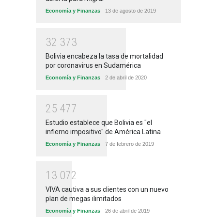
Economía y Finanzas
13 de agosto de 2019
3
2
3
7
3
Bolivia encabeza la tasa de mortalidad
por coronavirus en Sudamérica
Economía y Finanzas
2 de abril de 2020
2
5
4
7
7
Estudio establece que Bolivia es "el
infierno impositivo" de América Latina
Economía y Finanzas
7 de febrero de 2019
1
3
0
7
2
VIVA cautiva a sus clientes con un nuevo
plan de megas ilimitados
Economía y Finanzas
26 de abril de 2019