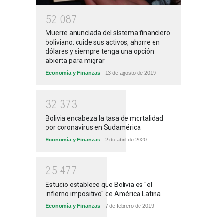
5
2
0
8
7
Muerte anunciada del sistema financiero
boliviano: cuide sus activos, ahorre en
dólares y siempre tenga una opción
abierta para migrar
Economía y Finanzas
13 de agosto de 2019
3
2
3
7
3
Bolivia encabeza la tasa de mortalidad
por coronavirus en Sudamérica
Economía y Finanzas
2 de abril de 2020
2
5
4
7
7
Estudio establece que Bolivia es "el
infierno impositivo" de América Latina
Economía y Finanzas
7 de febrero de 2019