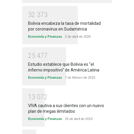
3
2
3
7
3
Bolivia encabeza la tasa de mortalidad
por coronavirus en Sudamérica
Economía y Finanzas
2 de abril de 2020
2
5
4
7
7
Estudio establece que Bolivia es "el
infierno impositivo" de América Latina
Economía y Finanzas
7 de febrero de 2019
1
3
0
7
2
VIVA cautiva a sus clientes con un nuevo
plan de megas ilimitados
Economía y Finanzas
26 de abril de 2019