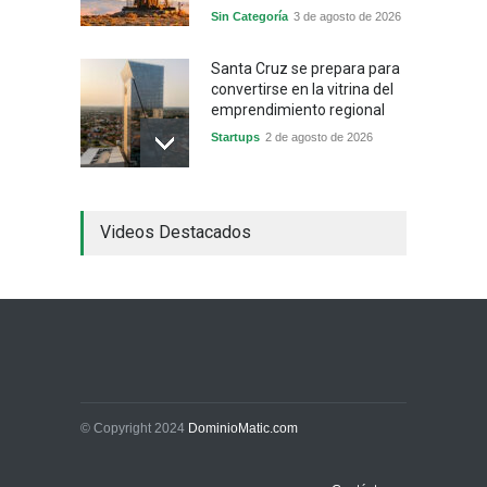
Sin Categoría
3 de agosto de 2026
Santa Cruz se prepara para
convertirse en la vitrina del
emprendimiento regional
Startups
2 de agosto de 2026
China frena su producción
Videos Destacados
industrial y el golpe puede
llegar hasta las
exportaciones bolivianas
Sin Categoría
1 de agosto de 2026
La promesa oficial de un
dólar a 10 bolivianos se
desinfla mientras el
mercado marca otro récord
© Copyright 2024
DominioMatic.com
Economía y Finanzas
31 de julio de 2026