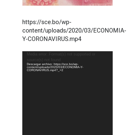
https://sce.bo/wp-
content/uploads/2020/03/ECONOMIA-
Y-CORONAVIRUS.mp4
Reproductor
Media error: Format(s) not supported or
de
source(s) not found
vídeo
Descargar archivo: https://sce.bo/wp-
content/uploads/2020/03/ECONOMIA-Y-
CORONAVIRUS.mp4?_=2