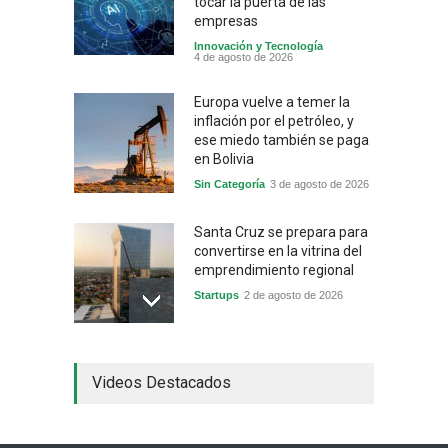
tocar la puerta de las
empresas
Innovación y Tecnología
4 de agosto de 2026
Europa vuelve a temer la
inflación por el petróleo, y
ese miedo también se paga
en Bolivia
Sin Categoría
3 de agosto de 2026
Santa Cruz se prepara para
convertirse en la vitrina del
emprendimiento regional
Startups
2 de agosto de 2026
China frena su producción
Videos Destacados
industrial y el golpe puede
llegar hasta las
exportaciones bolivianas
Sin Categoría
1 de agosto de 2026