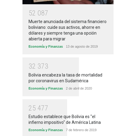
5
2
0
8
7
Muerte anunciada del sistema financiero
boliviano: cuide sus activos, ahorre en
dólares y siempre tenga una opción
abierta para migrar
Economía y Finanzas
13 de agosto de 2019
3
2
3
7
3
Bolivia encabeza la tasa de mortalidad
por coronavirus en Sudamérica
Economía y Finanzas
2 de abril de 2020
2
5
4
7
7
Estudio establece que Bolivia es "el
infierno impositivo" de América Latina
Economía y Finanzas
7 de febrero de 2019