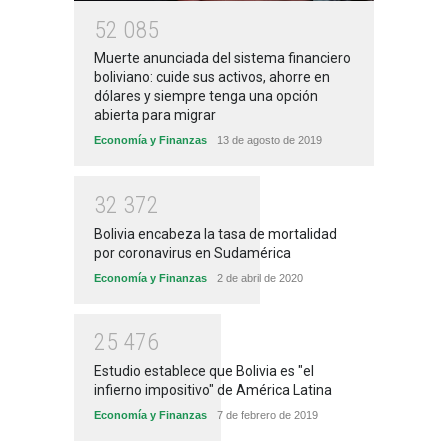
5
2
0
8
5
Muerte anunciada del sistema financiero
boliviano: cuide sus activos, ahorre en
dólares y siempre tenga una opción
abierta para migrar
Economía y Finanzas
13 de agosto de 2019
3
2
3
7
2
Bolivia encabeza la tasa de mortalidad
por coronavirus en Sudamérica
Economía y Finanzas
2 de abril de 2020
2
5
4
7
6
Estudio establece que Bolivia es "el
infierno impositivo" de América Latina
Economía y Finanzas
7 de febrero de 2019