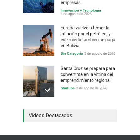
empresas
Innovación y Tecnología
4 de agosto de 2026
Europa vuelve a temer la
inflación por el petróleo, y
ese miedo también se paga
en Bolivia
Sin Categoría
3 de agosto de 2026
Santa Cruz se prepara para
convertirse en la vitrina del
emprendimiento regional
Startups
2 de agosto de 2026
China frena su producción
Videos Destacados
industrial y el golpe puede
llegar hasta las
exportaciones bolivianas
Sin Categoría
1 de agosto de 2026