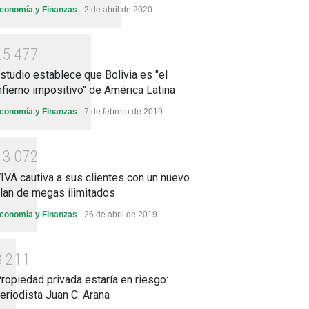
conomía y Finanzas
2 de abril de 2020
2
5
4
7
7
studio establece que Bolivia es "el
nfierno impositivo" de América Latina
conomía y Finanzas
7 de febrero de 2019
1
3
0
7
2
IVA cautiva a sus clientes con un nuevo
lan de megas ilimitados
conomía y Finanzas
26 de abril de 2019
8
2
1
1
ropiedad privada estaría en riesgo:
eriodista Juan C. Arana