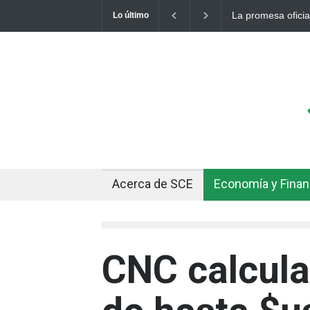
La promesa oficia
Lo último
otro récord
Acerca de SCE
Economía y Fina
CNC calcula