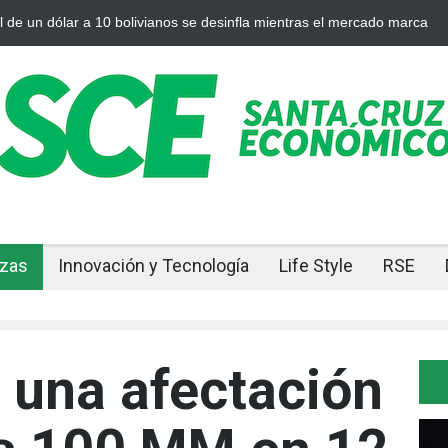
l de un dólar a 10 bolivianos se desinfla mientras el mercado marca
nzas
Innovación y Tecnología
Life Style
RSE
 una afectación