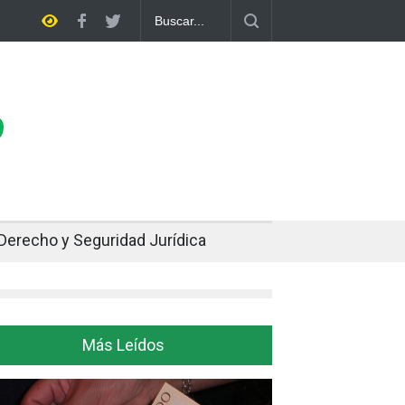
Cuando el oro y la plata se enfrían afuera, Bolivia siente el golpe en 
Derecho y Seguridad Jurídica
Más Leídos