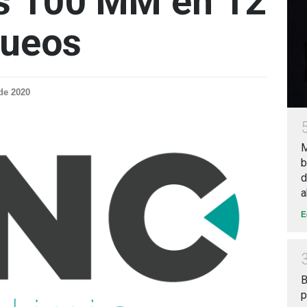
us 100 MM en 12
queos
de 2020
M
b
d
a
E
B
p