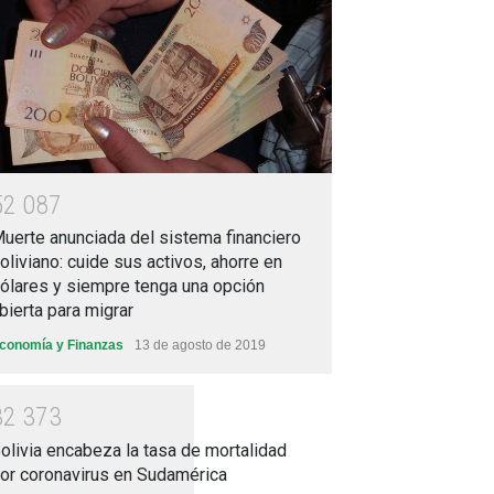
5
2
0
8
7
uerte anunciada del sistema financiero
oliviano: cuide sus activos, ahorre en
ólares y siempre tenga una opción
bierta para migrar
conomía y Finanzas
13 de agosto de 2019
3
2
3
7
3
olivia encabeza la tasa de mortalidad
or coronavirus en Sudamérica