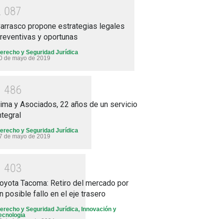
2
0
8
7
arrasco propone estrategias legales
reventivas y oportunas
erecho y Seguridad Jurídica
0 de mayo de 2019
1
4
8
6
ima y Asociados, 22 años de un servicio
ntegral
erecho y Seguridad Jurídica
7 de mayo de 2019
1
4
0
3
oyota Tacoma: Retiro del mercado por
n posible fallo en el eje trasero
erecho y Seguridad Jurídica
,
Innovación y
ecnología