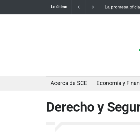
al de un dólar a 10 bolivianos se desinfla mientras el mercado marca
Lo último
Acerca de SCE
Economía y Fina
Derecho y Segur