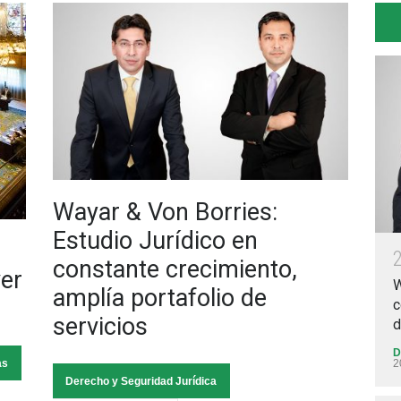
Wayar & Von Borries:
Estudio Jurídico en
constante crecimiento,
er
W
amplía portafolio de
c
servicios
d
D
as
2
Derecho y Seguridad Jurídica