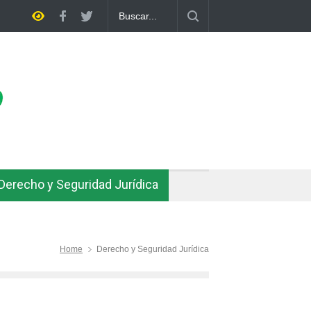
 casa
Bolivia rompe dos décadas de distancia con el FMI y pone a p
ajuste
Derecho y Seguridad Jurídica
Home
Derecho y Seguridad Jurídica