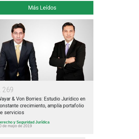
Más Leídos
2
2
6
9
ayar & Von Borries: Estudio Jurídico en
onstante crecimiento, amplía portafolio
e servicios
erecho y Seguridad Jurídica
0 de mayo de 2019