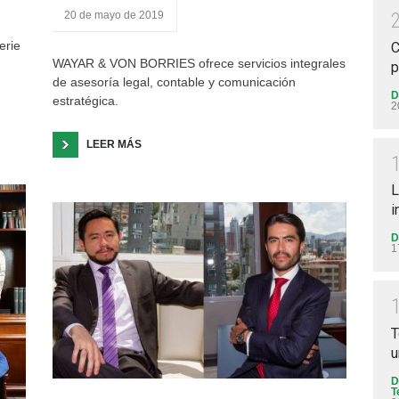
20 de mayo de 2019
erie
C
WAYAR & VON BORRIES ofrece servicios integrales
p
de asesoría legal, contable y comunicación
D
estratégica.
2
LEER MÁS
L
i
D
1
T
u
D
T