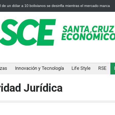
Cuando el oro y la plata se enfrían afuera, Bolivia siente el golpe en
nzas
Innovación y Tecnología
Life Style
RSE
idad Jurídica