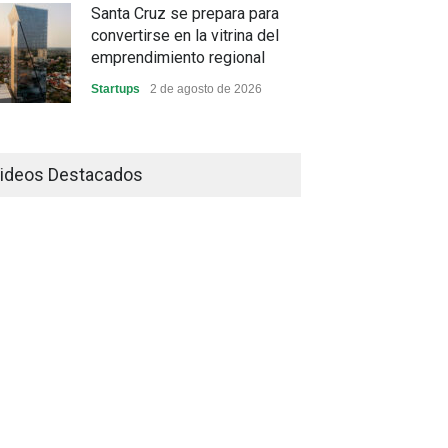
Santa Cruz se prepara para
convertirse en la vitrina del
emprendimiento regional
Startups
2 de agosto de 2026
China frena su producción
industrial y el golpe puede
ideos Destacados
llegar hasta las exportaciones
bolivianas
Sin Categoría
1 de agosto de 2026
La promesa oficial de un dólar
a 10 bolivianos se desinfla
mientras el mercado marca
otro récord
Economía y Finanzas
31 de julio de 2026