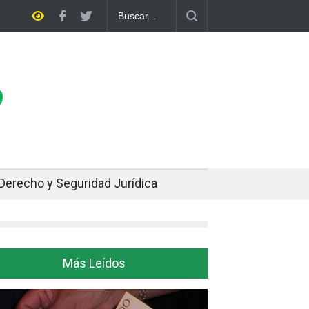
o el oro y la plata se enfrían afuera, Bolivia siente el golpe en casa
Derecho y Seguridad Jurídica
Más Leídos