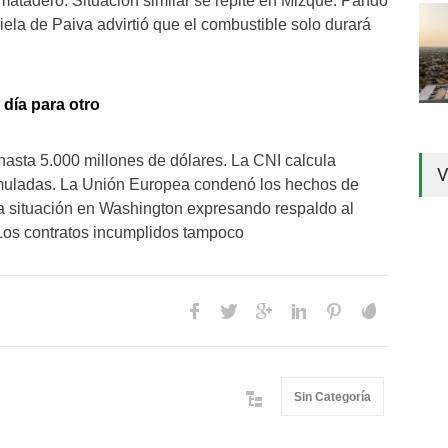
 matadero. Situación similar se repite en Mizque. Pando
la de Paiva advirtió que el combustible solo durará
 día para otro
hasta 5.000 millones de dólares. La CNI calcula
V
umuladas. La Unión Europea condenó los hechos de
la situación en Washington expresando respaldo al
 Los contratos incumplidos tampoco
Sin Categoría