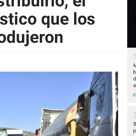
tribuirlo, el
stico que los
odujeron
M
b
d
a
E
B
p