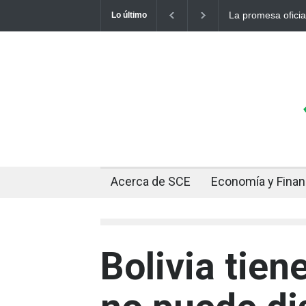
La promesa oficial de un
Lo último
otro récord
Acerca de SCE
Economía y Fina
Bolivia tien