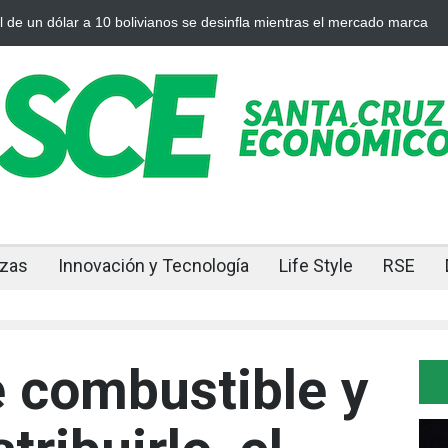
 dólar a 10 bolivianos se desinfla mientras el mercado marca
Cuand
nzas
Innovación y Tecnología
Life Style
RSE
e combustible y