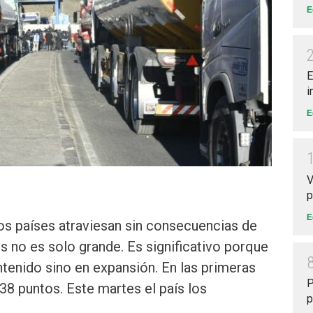
E
E
i
E
V
p
E
os países atraviesan sin consecuencias de
s no es solo grande. Es significativo porque
ontenido sino en expansión. En las primeras
P
38 puntos. Este martes el país los
p