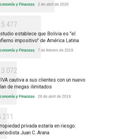
conomía y Finanzas
2 de abril de 2020
2
5
4
7
7
studio establece que Bolivia es "el
nfierno impositivo" de América Latina
conomía y Finanzas
7 de febrero de 2019
1
3
0
7
2
IVA cautiva a sus clientes con un nuevo
lan de megas ilimitados
conomía y Finanzas
26 de abril de 2019
8
2
1
1
ropiedad privada estaría en riesgo:
eriodista Juan C. Arana