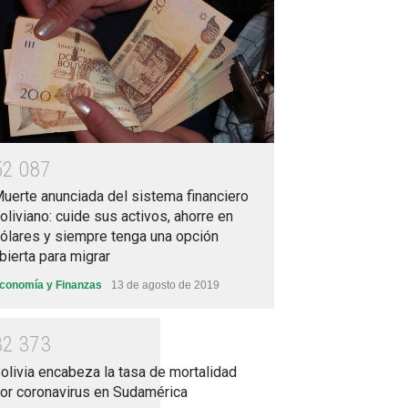
5
2
0
8
7
uerte anunciada del sistema financiero
oliviano: cuide sus activos, ahorre en
ólares y siempre tenga una opción
bierta para migrar
conomía y Finanzas
13 de agosto de 2019
3
2
3
7
3
olivia encabeza la tasa de mortalidad
or coronavirus en Sudamérica