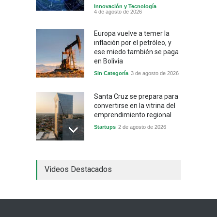
Innovación y Tecnología
4 de agosto de 2026
Europa vuelve a temer la
inflación por el petróleo, y
ese miedo también se paga
en Bolivia
Sin Categoría
3 de agosto de 2026
Santa Cruz se prepara para
convertirse en la vitrina del
emprendimiento regional
Startups
2 de agosto de 2026
China frena su producción
Videos Destacados
industrial y el golpe puede
llegar hasta las
exportaciones bolivianas
Sin Categoría
1 de agosto de 2026