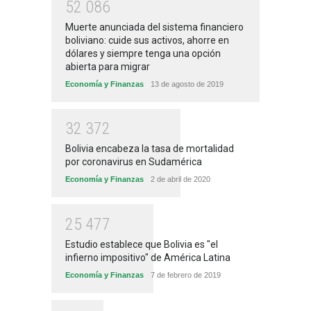
5
2
0
8
6
Muerte anunciada del sistema financiero
boliviano: cuide sus activos, ahorre en
dólares y siempre tenga una opción
abierta para migrar
Economía y Finanzas
13 de agosto de 2019
3
2
3
7
2
Bolivia encabeza la tasa de mortalidad
por coronavirus en Sudamérica
Economía y Finanzas
2 de abril de 2020
2
5
4
7
7
Estudio establece que Bolivia es "el
infierno impositivo" de América Latina
Economía y Finanzas
7 de febrero de 2019