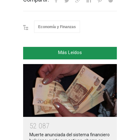
Economía y Finanzas
Más Leídos
5
2
0
8
7
Muerte anunciada del sistema financiero