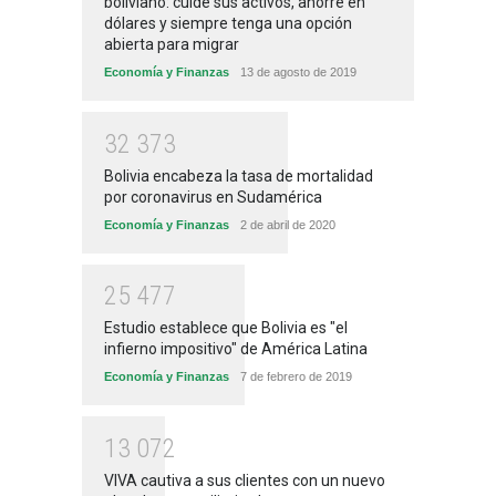
boliviano: cuide sus activos, ahorre en
dólares y siempre tenga una opción
abierta para migrar
Economía y Finanzas
13 de agosto de 2019
3
2
3
7
3
Bolivia encabeza la tasa de mortalidad
por coronavirus en Sudamérica
Economía y Finanzas
2 de abril de 2020
2
5
4
7
7
Estudio establece que Bolivia es "el
infierno impositivo" de América Latina
Economía y Finanzas
7 de febrero de 2019
1
3
0
7
2
VIVA cautiva a sus clientes con un nuevo