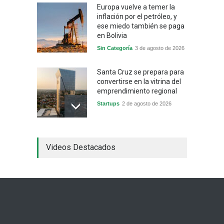
Europa vuelve a temer la
inflación por el petróleo, y
ese miedo también se paga
en Bolivia
Sin Categoría
3 de agosto de 2026
Santa Cruz se prepara para
convertirse en la vitrina del
emprendimiento regional
Startups
2 de agosto de 2026
China frena su producción
Videos Destacados
industrial y el golpe puede
llegar hasta las
exportaciones bolivianas
Sin Categoría
1 de agosto de 2026
La promesa oficial de un
dólar a 10 bolivianos se
desinfla mientras el