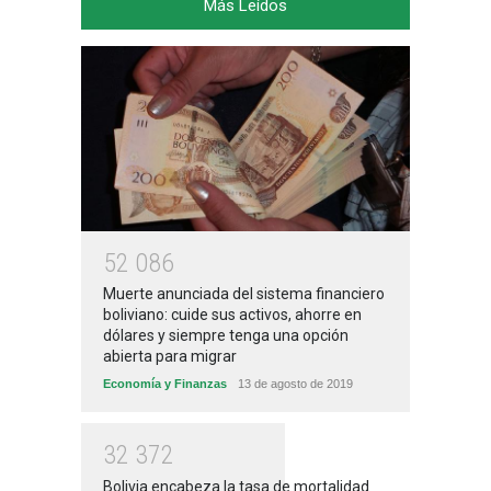
Más Leídos
5
2
0
8
6
Muerte anunciada del sistema financiero
boliviano: cuide sus activos, ahorre en
dólares y siempre tenga una opción
abierta para migrar
Economía y Finanzas
13 de agosto de 2019
3
2
3
7
2
Bolivia encabeza la tasa de mortalidad