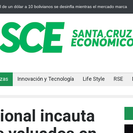
10 bolivianos se desinfla mientras el mercado marca
Cuando el oro y
nzas
Innovación y Tecnología
Life Style
RSE
onal incauta