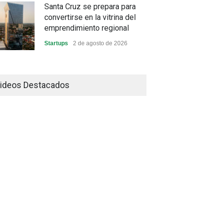
Santa Cruz se prepara para
convertirse en la vitrina del
emprendimiento regional
Startups
2 de agosto de 2026
China frena su producción
industrial y el golpe puede
ideos Destacados
llegar hasta las exportaciones
bolivianas
Sin Categoría
1 de agosto de 2026
La promesa oficial de un dólar
a 10 bolivianos se desinfla
mientras el mercado marca
otro récord
Economía y Finanzas
31 de julio de 2026