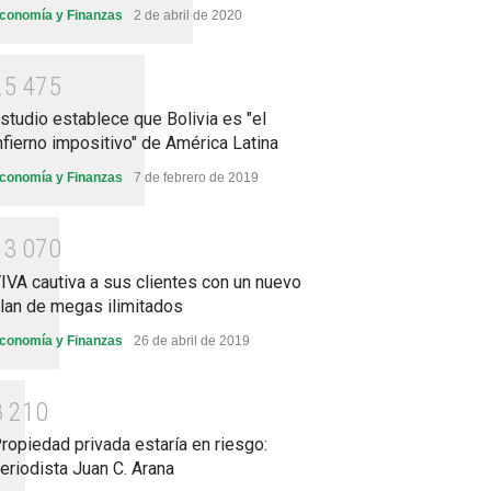
conomía y Finanzas
2 de abril de 2020
2
5
4
7
5
studio establece que Bolivia es "el
nfierno impositivo" de América Latina
conomía y Finanzas
7 de febrero de 2019
1
3
0
7
0
IVA cautiva a sus clientes con un nuevo
lan de megas ilimitados
conomía y Finanzas
26 de abril de 2019
8
2
1
0
ropiedad privada estaría en riesgo:
eriodista Juan C. Arana