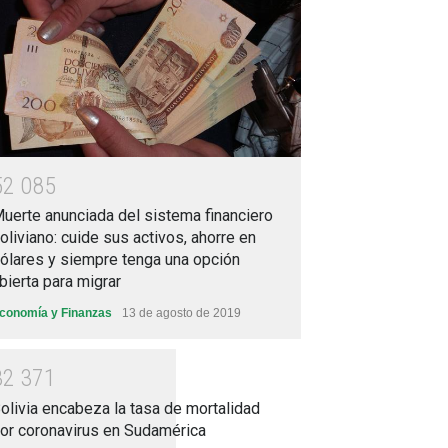
5
2
0
8
5
uerte anunciada del sistema financiero
oliviano: cuide sus activos, ahorre en
ólares y siempre tenga una opción
bierta para migrar
conomía y Finanzas
13 de agosto de 2019
3
2
3
7
1
olivia encabeza la tasa de mortalidad
or coronavirus en Sudamérica