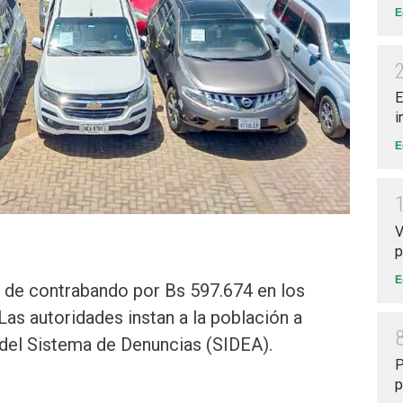
E
E
i
E
V
p
E
de contrabando por Bs 597.674 en los
as autoridades instan a la población a
s del Sistema de Denuncias (SIDEA).
P
p