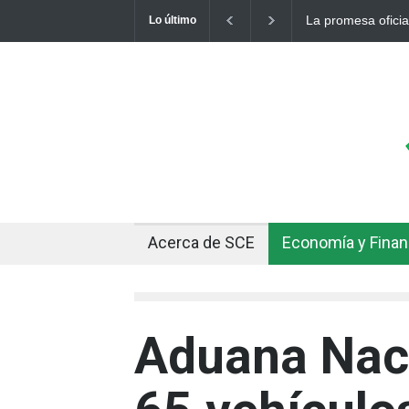
La promesa oficial de un dólar a 
Lo último
otro récord
Acerca de SCE
Economía y Fina
Aduana Naci