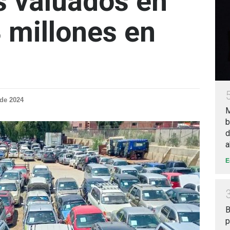
s valuados en
 millones en
 de 2024
M
b
d
a
E
B
p