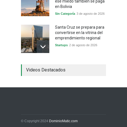
ese miedo también se paga
en Bolivia
Sin Categoría
3 de agosto de 2026
Santa Cruz se prepara para
convertirse en la vitrina del
emprendimiento regional
Startups
2 de agosto de 2026
China frena su producción
Videos Destacados
industrial y el golpe puede
llegar hasta las
exportaciones bolivianas
Sin Categoría
1 de agosto de 2026
La promesa oficial de un
dólar a 10 bolivianos se
desinfla mientras el
mercado marca otro récord
© Copyright 2024
DominioMatic.com
Economía y Finanzas