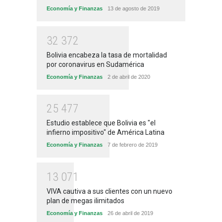
Economía y Finanzas
13 de agosto de 2019
3
2
3
7
2
Bolivia encabeza la tasa de mortalidad
por coronavirus en Sudamérica
Economía y Finanzas
2 de abril de 2020
2
5
4
7
7
Estudio establece que Bolivia es "el
infierno impositivo" de América Latina
Economía y Finanzas
7 de febrero de 2019
1
3
0
7
1
VIVA cautiva a sus clientes con un nuevo
plan de megas ilimitados
Economía y Finanzas
26 de abril de 2019