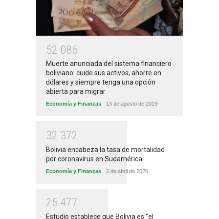
5
2
0
8
6
Muerte anunciada del sistema financiero
boliviano: cuide sus activos, ahorre en
dólares y siempre tenga una opción
abierta para migrar
Economía y Finanzas
13 de agosto de 2019
3
2
3
7
2
Bolivia encabeza la tasa de mortalidad
por coronavirus en Sudamérica
Economía y Finanzas
2 de abril de 2020
2
5
4
7
7
Estudio establece que Bolivia es "el