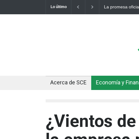
ar a 10 bolivianos se desinfla mientras el mercado marca
Cuando el 
Lo último
Acerca de SCE
Economía y Fina
¿Vientos de