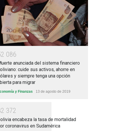
5
2
0
8
6
uerte anunciada del sistema financiero
oliviano: cuide sus activos, ahorre en
ólares y siempre tenga una opción
bierta para migrar
conomía y Finanzas
13 de agosto de 2019
3
2
3
7
2
olivia encabeza la tasa de mortalidad
or coronavirus en Sudamérica