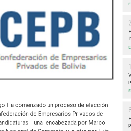
E
E
i
E
V
p
E
logo Ha comenzado un proceso de elección
Confederación de Empresarios Privados de
P
 candidaturas: una encabezada por Marco
p