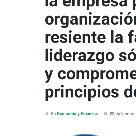
la empresa 
organizació
resiente la 
liderazgo só
y compromet
principios d
En
Economía y Finanzas
22 de febrero