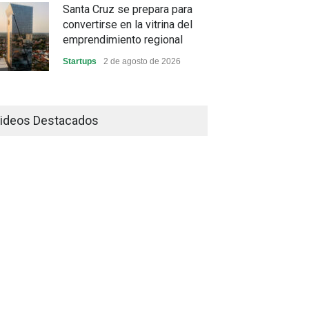
Santa Cruz se prepara para
convertirse en la vitrina del
emprendimiento regional
Startups
2 de agosto de 2026
China frena su producción
industrial y el golpe puede
ideos Destacados
llegar hasta las exportaciones
bolivianas
Sin Categoría
1 de agosto de 2026
La promesa oficial de un dólar
a 10 bolivianos se desinfla
mientras el mercado marca
otro récord
Economía y Finanzas
31 de julio de 2026