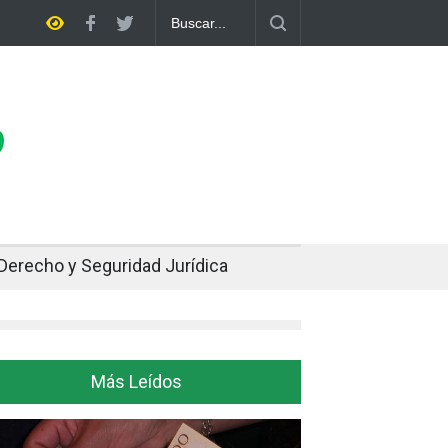
via rompe dos décadas de distancia con el FMI y pone a prueba su pro
te
Derecho y Seguridad Jurídica
Más Leídos