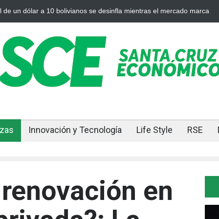
oro y la plata se enfrían afuera, Bolivia siente el golpe en casa
Boli
ajus
nzas
Innovación y Tecnología
Life Style
RSE
 renovación en