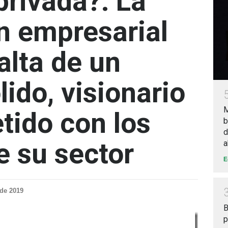
privada?: La
n empresarial
falta de un
lido, visionario
M
ido con los
b
d
e su sector
a
E
 de 2019
B
p