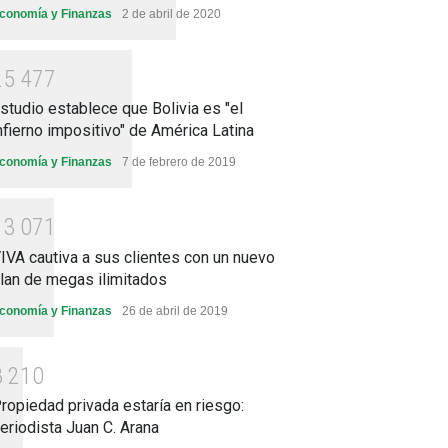
conomía y Finanzas
2 de abril de 2020
2
5
4
7
7
studio establece que Bolivia es "el
nfierno impositivo" de América Latina
conomía y Finanzas
7 de febrero de 2019
1
3
0
7
1
IVA cautiva a sus clientes con un nuevo
lan de megas ilimitados
conomía y Finanzas
26 de abril de 2019
8
2
1
0
ropiedad privada estaría en riesgo:
eriodista Juan C. Arana