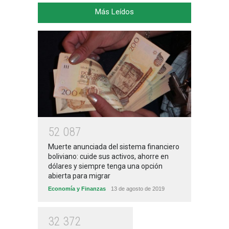
Más Leídos
5
2
0
8
7
Muerte anunciada del sistema financiero
boliviano: cuide sus activos, ahorre en
dólares y siempre tenga una opción
abierta para migrar
Economía y Finanzas
13 de agosto de 2019
3
2
3
7
2