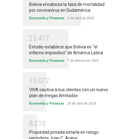
Bolivia encabeza la tasa de mortalidad
por coronavirus en Sudamérica
Economía y Finanzas
2 de abril de 2020
2
5
4
7
7
Estudio establece que Bolivia es "el
infierno impositivo" de América Latina
Economía y Finanzas
7 de febrero de 2019
1
3
0
7
2
VIVA cautiva a sus clientes con un nuevo
plan de megas ilimitados
Economía y Finanzas
26 de abril de 2019
8
2
1
0
Propiedad privada estaría en riesgo:
periodista Juan C. Arana