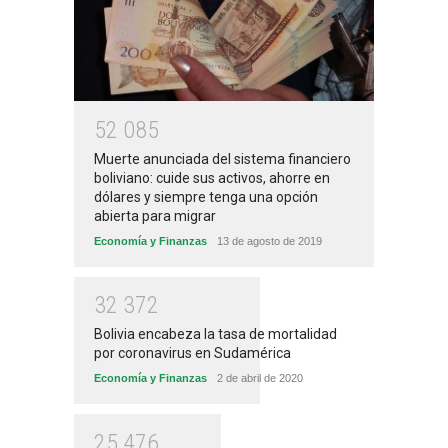
5
2
0
8
5
Muerte anunciada del sistema financiero
boliviano: cuide sus activos, ahorre en
dólares y siempre tenga una opción
abierta para migrar
Economía y Finanzas
13 de agosto de 2019
3
2
3
7
2
Bolivia encabeza la tasa de mortalidad
por coronavirus en Sudamérica
Economía y Finanzas
2 de abril de 2020
2
5
4
7
6