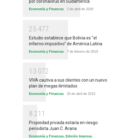
por coronavirus en Sudamérica
Economía y Finanzas
2 de abril de 2020
2
5
4
7
7
Estudio establece que Bolivia es "el
infierno impositivo" de América Latina
Economía y Finanzas
7 de febrero de 2019
1
3
0
7
2
VIVA cautiva a sus clientes con un nuevo
plan de megas ilimitados
Economía y Finanzas
26 de abril de 2019
8
2
1
1
Propiedad privada estaría en riesgo:
periodista Juan C. Arana
Economía y Finanzas
,
Edición Impresa