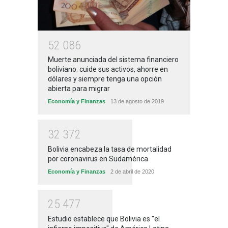
5
2
0
8
6
Muerte anunciada del sistema financiero
boliviano: cuide sus activos, ahorre en
dólares y siempre tenga una opción
abierta para migrar
Economía y Finanzas
13 de agosto de 2019
3
2
3
7
2
Bolivia encabeza la tasa de mortalidad
por coronavirus en Sudamérica
Economía y Finanzas
2 de abril de 2020
2
5
4
7
7
Estudio establece que Bolivia es "el