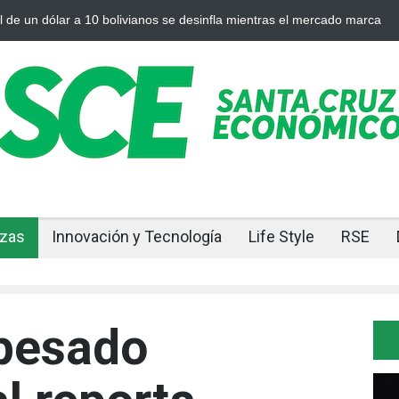
10 bolivianos se desinfla mientras el mercado marca
Cuando el oro 
nzas
Innovación y Tecnología
Life Style
RSE
 pesado