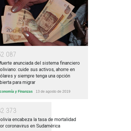
5
2
0
8
7
uerte anunciada del sistema financiero
oliviano: cuide sus activos, ahorre en
ólares y siempre tenga una opción
bierta para migrar
conomía y Finanzas
13 de agosto de 2019
3
2
3
7
3
olivia encabeza la tasa de mortalidad
or coronavirus en Sudamérica