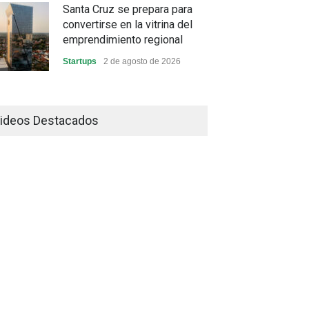
Santa Cruz se prepara para
convertirse en la vitrina del
emprendimiento regional
Startups
2 de agosto de 2026
China frena su producción
industrial y el golpe puede
ideos Destacados
llegar hasta las exportaciones
bolivianas
Sin Categoría
1 de agosto de 2026
La promesa oficial de un dólar
a 10 bolivianos se desinfla
mientras el mercado marca
otro récord
Economía y Finanzas
31 de julio de 2026