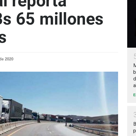
l reporta
Bs 65 millones
s
de 2020
M
b
d
a
E
B
p