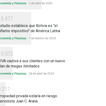
conomía y Finanzas
2 de abril de 2020
2
5
4
7
7
studio establece que Bolivia es "el
nfierno impositivo" de América Latina
conomía y Finanzas
7 de febrero de 2019
1
3
0
7
2
IVA cautiva a sus clientes con un nuevo
lan de megas ilimitados
conomía y Finanzas
26 de abril de 2019
8
2
1
1
ropiedad privada estaría en riesgo:
eriodista Juan C. Arana