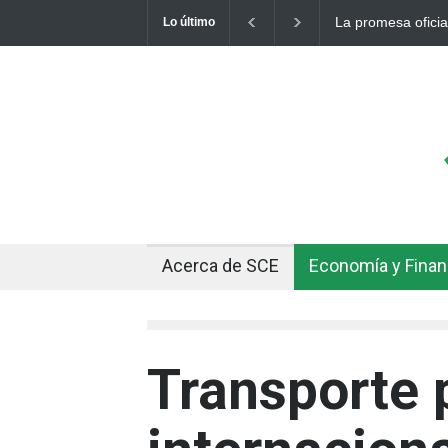
La promesa oficial de un dólar a 
Lo último
otro récord
Acerca de SCE
Economía y Fina
Transporte