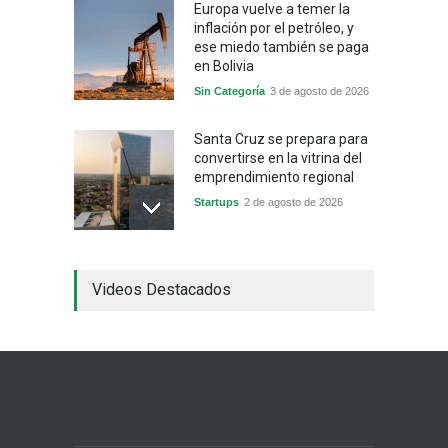
Europa vuelve a temer la
inflación por el petróleo, y
ese miedo también se paga
en Bolivia
Sin Categoría
3 de agosto de 2026
Santa Cruz se prepara para
convertirse en la vitrina del
emprendimiento regional
Startups
2 de agosto de 2026
China frena su producción
Videos Destacados
industrial y el golpe puede
llegar hasta las
exportaciones bolivianas
Sin Categoría
1 de agosto de 2026
La promesa oficial de un
dólar a 10 bolivianos se
desinfla mientras el