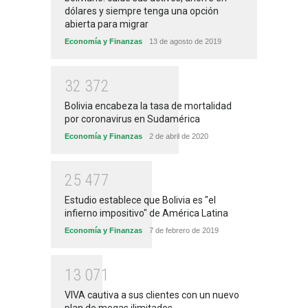
dólares y siempre tenga una opción
abierta para migrar
Economía y Finanzas
13 de agosto de 2019
3
2
3
7
2
Bolivia encabeza la tasa de mortalidad
por coronavirus en Sudamérica
Economía y Finanzas
2 de abril de 2020
2
5
4
7
7
Estudio establece que Bolivia es "el
infierno impositivo" de América Latina
Economía y Finanzas
7 de febrero de 2019
1
3
0
7
1
VIVA cautiva a sus clientes con un nuevo
plan de megas ilimitados