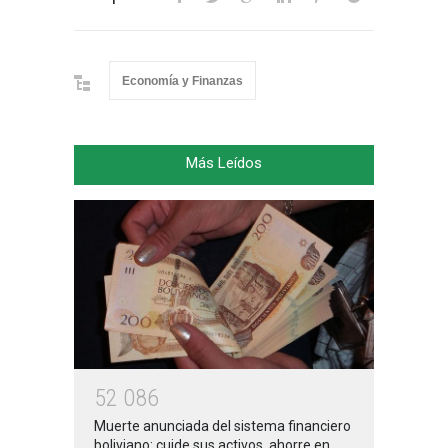
Economía y Finanzas
Más Leídos
5
2
0
8
6
Muerte anunciada del sistema financiero
boliviano: cuide sus activos, ahorre en