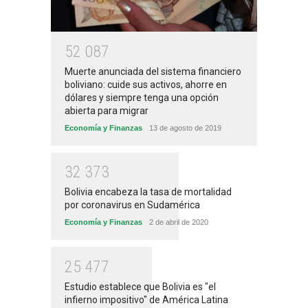
5
2
0
8
7
Muerte anunciada del sistema financiero
boliviano: cuide sus activos, ahorre en
dólares y siempre tenga una opción
abierta para migrar
Economía y Finanzas
13 de agosto de 2019
3
2
3
7
3
Bolivia encabeza la tasa de mortalidad
por coronavirus en Sudamérica
Economía y Finanzas
2 de abril de 2020
2
5
4
7
7
Estudio establece que Bolivia es "el
infierno impositivo" de América Latina