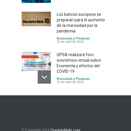
Los bancos europeos se
preparan para el aumento
de la morosidad por la
pandemia
Economía y Finanzas
22 de abril de 2020
UPSA realizará foro
económico virtual sobre
Economía y efectos del
COVID-19
Economía y Finanzas
22 de abril de 2020
PIB de Bolivia registró un
crecimiento de 3,13% al
segundo trimestre de 2019
Economía y Finanzas
3 de noviembre de 2019
© Copyright 2024
DominioMatic.com