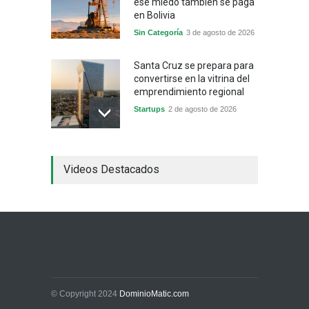
ese miedo también se paga
en Bolivia
Sin Categoría
3 de agosto de 2026
Santa Cruz se prepara para
convertirse en la vitrina del
emprendimiento regional
Startups
2 de agosto de 2026
China frena su producción
Videos Destacados
industrial y el golpe puede
llegar hasta las
exportaciones bolivianas
Sin Categoría
1 de agosto de 2026
La promesa oficial de un
dólar a 10 bolivianos se
desinfla mientras el
mercado marca otro récord
© Copyright 2024
DominioMatic.com
Economía y Finanzas