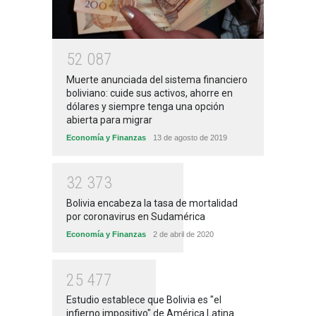
5
2
0
8
7
Muerte anunciada del sistema financiero
boliviano: cuide sus activos, ahorre en
dólares y siempre tenga una opción
abierta para migrar
Economía y Finanzas
13 de agosto de 2019
3
2
3
7
3
Bolivia encabeza la tasa de mortalidad
por coronavirus en Sudamérica
Economía y Finanzas
2 de abril de 2020
2
5
4
7
7
Estudio establece que Bolivia es "el
infierno impositivo" de América Latina