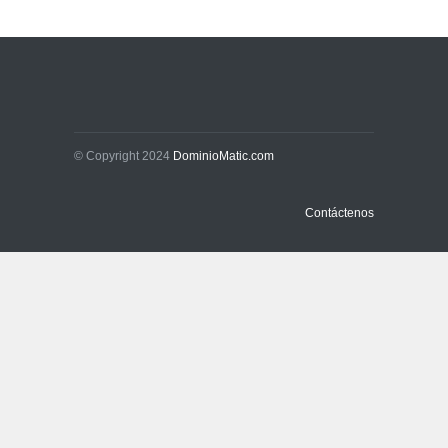
exportaciones bolivianas
Sin Categoría
1 de agosto de 2026
La promesa oficial de un
dólar a 10 bolivianos se
desinfla mientras el
mercado marca otro récord
© Copyright 2024
DominioMatic.com
Economía y Finanzas
31 de julio de 2026
Contáctenos