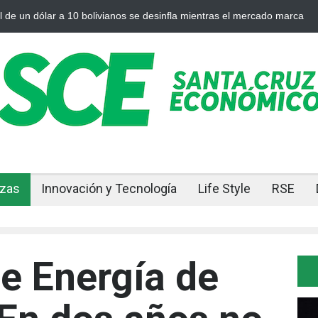
desinfla mientras el mercado marca
Cuando el oro y la plata se enfrí
nzas
Innovación y Tecnología
Life Style
RSE
de Energía de