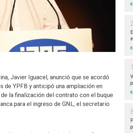
E
E
i
E
V
ina, Javier Iguacel, anunció que se acordó
p
s de YPFB y anticipó una ampliación en
E
de la finalización del contrato con el buque
anca para el ingreso de GNL, el secretario
P
p