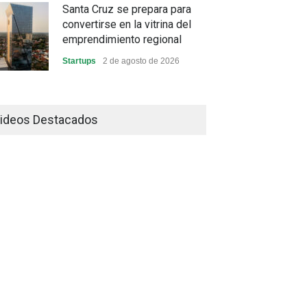
Santa Cruz se prepara para
convertirse en la vitrina del
emprendimiento regional
Startups
2 de agosto de 2026
China frena su producción
industrial y el golpe puede
ideos Destacados
llegar hasta las exportaciones
bolivianas
Sin Categoría
1 de agosto de 2026
La promesa oficial de un dólar
a 10 bolivianos se desinfla
mientras el mercado marca
otro récord
Economía y Finanzas
31 de julio de 2026