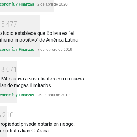
conomía y Finanzas
2 de abril de 2020
2
5
4
7
7
studio establece que Bolivia es "el
nfierno impositivo" de América Latina
conomía y Finanzas
7 de febrero de 2019
1
3
0
7
1
IVA cautiva a sus clientes con un nuevo
lan de megas ilimitados
conomía y Finanzas
26 de abril de 2019
8
2
1
0
ropiedad privada estaría en riesgo:
eriodista Juan C. Arana