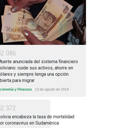
5
2
0
8
6
uerte anunciada del sistema financiero
oliviano: cuide sus activos, ahorre en
ólares y siempre tenga una opción
bierta para migrar
conomía y Finanzas
13 de agosto de 2019
3
2
3
7
2
olivia encabeza la tasa de mortalidad
or coronavirus en Sudamérica