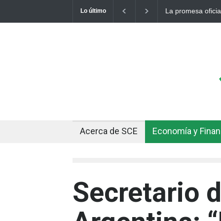
La promesa oficial de un dólar a 10 bolivianos se 
Lo último
otro récord
Acerca de SCE
Economía y Fina
Secretario 