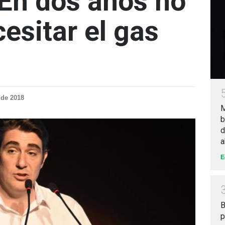
“En dos años no
esitar el gas
 de 2018
M
b
d
a
E
B
p