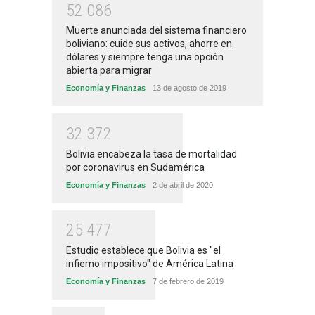
5
2
0
8
6
Muerte anunciada del sistema financiero
boliviano: cuide sus activos, ahorre en
dólares y siempre tenga una opción
abierta para migrar
Economía y Finanzas
13 de agosto de 2019
3
2
3
7
2
Bolivia encabeza la tasa de mortalidad
por coronavirus en Sudamérica
Economía y Finanzas
2 de abril de 2020
2
5
4
7
7
Estudio establece que Bolivia es "el
infierno impositivo" de América Latina
Economía y Finanzas
7 de febrero de 2019