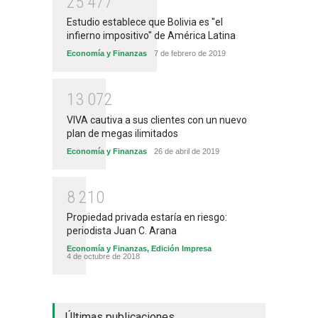
2
5
4
7
7
Estudio establece que Bolivia es "el
infierno impositivo" de América Latina
Economía y Finanzas
7 de febrero de 2019
1
3
0
7
2
VIVA cautiva a sus clientes con un nuevo
plan de megas ilimitados
Economía y Finanzas
26 de abril de 2019
8
2
1
0
Propiedad privada estaría en riesgo:
periodista Juan C. Arana
Economía y Finanzas
,
Edición Impresa
4 de octubre de 2018
Últimas publicaciones