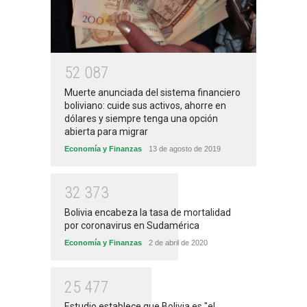
5
2
0
8
7
Muerte anunciada del sistema financiero
boliviano: cuide sus activos, ahorre en
dólares y siempre tenga una opción
abierta para migrar
Economía y Finanzas
13 de agosto de 2019
3
2
3
7
3
Bolivia encabeza la tasa de mortalidad
por coronavirus en Sudamérica
Economía y Finanzas
2 de abril de 2020
2
5
4
7
7
Estudio establece que Bolivia es "el