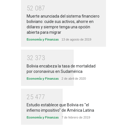
5
2
0
8
7
Muerte anunciada del sistema financiero
boliviano: cuide sus activos, ahorre en
dólares y siempre tenga una opción
abierta para migrar
Economía y Finanzas
13 de agosto de 2019
3
2
3
7
3
Bolivia encabeza la tasa de mortalidad
por coronavirus en Sudamérica
Economía y Finanzas
2 de abril de 2020
2
5
4
7
7
Estudio establece que Bolivia es "el
infierno impositivo" de América Latina
Economía y Finanzas
7 de febrero de 2019