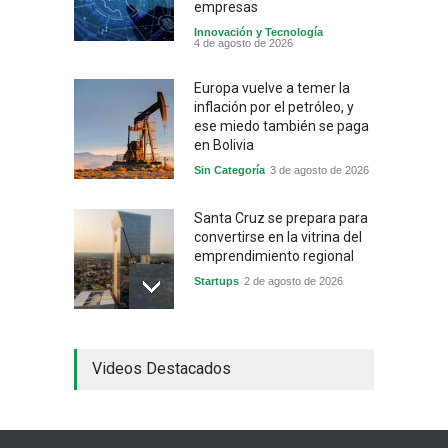
empresas
Innovación y Tecnología
4 de agosto de 2026
Europa vuelve a temer la
inflación por el petróleo, y
ese miedo también se paga
en Bolivia
Sin Categoría
3 de agosto de 2026
Santa Cruz se prepara para
convertirse en la vitrina del
emprendimiento regional
Startups
2 de agosto de 2026
China frena su producción
Videos Destacados
industrial y el golpe puede
llegar hasta las
exportaciones bolivianas
Sin Categoría
1 de agosto de 2026