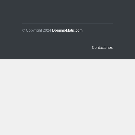
La promesa oficial de un
dólar a 10 bolivianos se
desinfla mientras el
mercado marca otro récord
© Copyright 2024
DominioMatic.com
Economía y Finanzas
31 de julio de 2026
Contáctenos