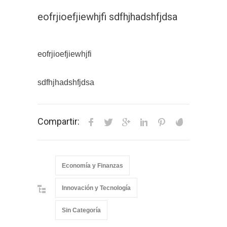
eofrjioefjiewhjfi sdfhjhadshfjdsa
eofrjioefjiewhjfi
sdfhjhadshfjdsa
Compartir:
Economía y Finanzas
Innovación y Tecnología
Sin Categoría