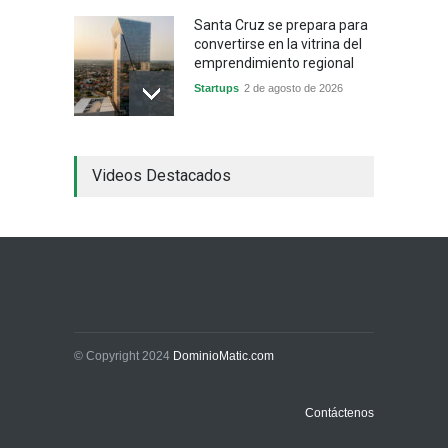
Santa Cruz se prepara para
convertirse en la vitrina del
emprendimiento regional
Startups
2 de agosto de 2026
China frena su producción
Videos Destacados
industrial y el golpe puede
llegar hasta las
exportaciones bolivianas
Sin Categoría
1 de agosto de 2026
La promesa oficial de un
dólar a 10 bolivianos se
desinfla mientras el
mercado marca otro récord
© Copyright 2024
DominioMatic.com
Economía y Finanzas
31 de julio de 2026
Contáctenos