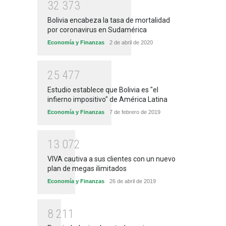
3
2
3
7
3
Bolivia encabeza la tasa de mortalidad
por coronavirus en Sudamérica
Economía y Finanzas
2 de abril de 2020
2
5
4
7
7
Estudio establece que Bolivia es "el
infierno impositivo" de América Latina
Economía y Finanzas
7 de febrero de 2019
1
3
0
7
2
VIVA cautiva a sus clientes con un nuevo
plan de megas ilimitados
Economía y Finanzas
26 de abril de 2019
8
2
1
1